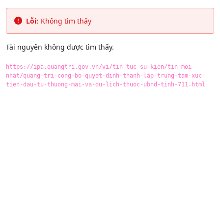
Skip to Main Content
Lỗi:
Không tìm thấy
Tài nguyên không được tìm thấy.
https://ipa.quangtri.gov.vn/vi/tin-tuc-su-kien/tin-moi-
nhat/quang-tri-cong-bo-quyet-dinh-thanh-lap-trung-tam-xuc-
tien-dau-tu-thuong-mai-va-du-lich-thuoc-ubnd-tinh-711.html