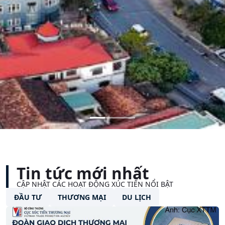
Tin tức mới nhất
CẬP NHẬT CÁC HOẠT ĐỘNG XÚC TIẾN NỔI BẬT
ĐẦU TƯ
THƯƠNG MẠI
DU LỊCH